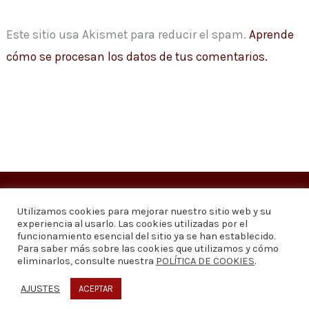
Este sitio usa Akismet para reducir el spam.
Aprende
cómo se procesan los datos de tus comentarios.
Copyright © 2026
Visión 20/20 Noticias
Utilizamos cookies para mejorar nuestro sitio web y su
experiencia al usarlo. Las cookies utilizadas por el
Visión 20/20 Noticias - Edición 1.095
funcionamiento esencial del sitio ya se han establecido.
Para saber más sobre las cookies que utilizamos y cómo
eliminarlos, consulte nuestra
POLÍTICA DE COOKIES
.
Contáctenos
Quiénes somos
Política de privacidad
Política de cookies
AJUSTES
ACEPTAR