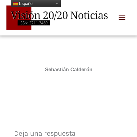
Español
Ir
Men
al
prin
contenido
Sebastián Calderón
Deja una respuesta