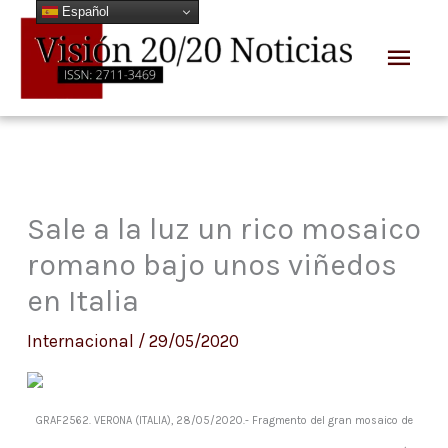
Español
Ir
Men
al
prin
contenido
Sale a la luz un rico mosaico
romano bajo unos viñedos
en Italia
Internacional
/
29/05/2020
GRAF2562. VERONA (ITALIA), 28/05/2020.- Fragmento del gran mosaico de