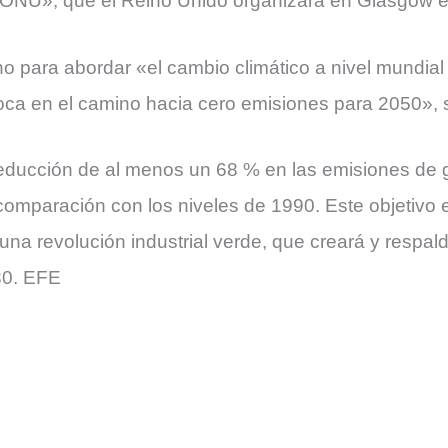
a ONU», que el Reino Unido organizará en Glasgow 
no para abordar «el cambio climático a nivel mundial
loca en el camino hacia cero emisiones para 2050», 
educción de al menos un 68 % en las emisiones de 
 comparación con los niveles de 1990. Este objetivo
una revolución industrial verde, que creará y respa
30. EFE