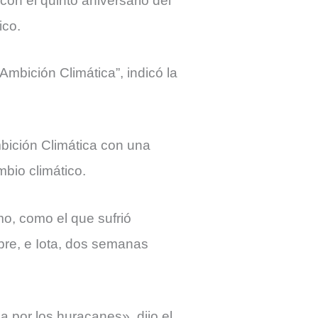
on el quinto aniversario del
ico.
mbición Climática”, indicó la
bición Climática con una
bio climático.
mo, como el que sufrió
mbre, e Iota, dos semanas
 por los huracanes», dijo el