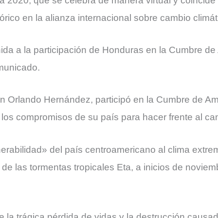
2020, que se celebra de manera virtual y coincide c
órico en la alianza internacional sobre cambio climát
ida a la participación de Honduras en la Cumbre de A
municado.
n Orlando Hernández, participó en la Cumbre de Am
los compromisos de su país para hacer frente al cam
erabilidad» del país centroamericano al clima extre
de las tormentas tropicales Eta, a inicios de novie
la trágica pérdida de vidas y la destrucción causada