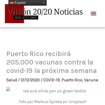
Español
Ir
Men
al
prin
contenido
Puerto Rico recibirá
205.000 vacunas contra la
covid-19 la próxima semana
Salud
/
12/12/2020
/
COVID-19
,
Puerto Rico
,
Vacuna
Foto por Markus Spiske en Unsplash