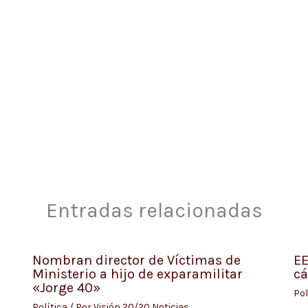
Entradas relacionadas
Nombran director de Víctimas de
EE
Ministerio a hijo de exparamilitar
cá
«Jorge 40»
Pol
Política
/ Por
Visión 20/20 Noticias