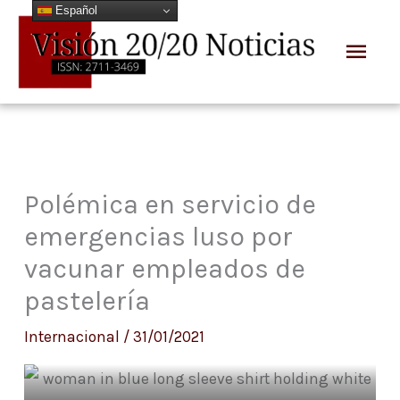
Español
Ir
Men
al
prin
contenido
Polémica en servicio de
emergencias luso por
vacunar empleados de
pastelería
Internacional
/
31/01/2021