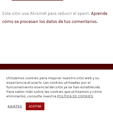
Este sitio usa Akismet para reducir el spam.
Aprende
cómo se procesan los datos de tus comentarios.
Copyright © 2026
Visión 20/20 Noticias
Utilizamos cookies para mejorar nuestro sitio web y su
experiencia al usarlo. Las cookies utilizadas por el
Visión 20/20 Noticias - Edición 1.095
funcionamiento esencial del sitio ya se han establecido.
Para saber más sobre las cookies que utilizamos y cómo
eliminarlos, consulte nuestra
POLÍTICA DE COOKIES
.
Contáctenos
Quiénes somos
Política de privacidad
Política de cookies
AJUSTES
ACEPTAR