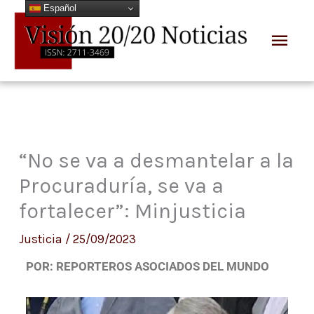
Español
Ir
Men
al
prin
contenido
“No se va a desmantelar a la
Procuraduría, se va a
fortalecer”: Minjusticia
Justicia
/
25/09/2023
POR: REPORTEROS ASOCIADOS DEL MUNDO