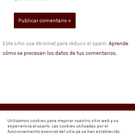
Este sitio usa Akismet para reducir el spam.
Aprende
cómo se procesan los datos de tus comentarios.
Copyright © 2026
Visión 20/20 Noticias
Utilizamos cookies para mejorar nuestro sitio web y su
experiencia al usarlo. Las cookies utilizadas por el
Visión 20/20 Noticias - Edición 1.095
funcionamiento esencial del sitio ya se han establecido.