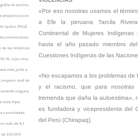
VIOLENCIAS
rafía de archivo
«Por eso nosotras usamos el término 
ena amazónica con
a Efe la peruana Tarcila Rivera
de Iquitos (Perú).
Continental de Mujeres Indígenas
 discriminaciones
hasta el año pasado miembro del
s de las Américas
Cuestiones Indígenas de las Nacion
D-19, cuyo virus
naza más junto a
«No escapamos a los problemas de la
s mujeres inuit de
y el racismo, que para nosotras
icamente ninguna
tremenda que daña la autoestima», r
 esta triple
es fundadora y vicepresidenta del 
ha consolidado
del Perú (Chirapaq).
con más de 4,7
s de 233.000