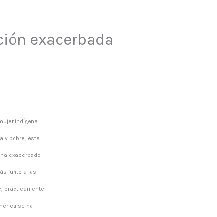
ación exacerbada
mujer indígena
a y pobre, esta
e ha exacerbado
ás junto a las
e, prácticamente
mérica se ha