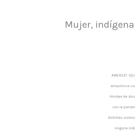
Mujer, indígena
AME9527. IQUI
amazónica con 
trinidad de di
con la pandem
distintas viole
ninguna ind