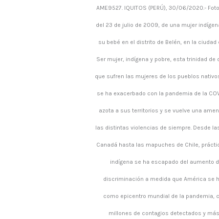
AME9527. IQUITOS (PERÚ), 30/06/2020.- Fotog
del 23 de julio de 2009, de una mujer indíg
su bebé en el distrito de Belén, en la ciudad 
Ser mujer, indígena y pobre, esta trinidad de
que sufren las mujeres de los pueblos nativo
se ha exacerbado con la pandemia de la COVI
azota a sus territorios y se vuelve una ame
las distintas violencias de siempre. Desde la
Canadá hasta las mapuches de Chile, práct
indígena se ha escapado del aumento de
discriminación a medida que América se 
como epicentro mundial de la pandemia, 
millones de contagios detectados y má