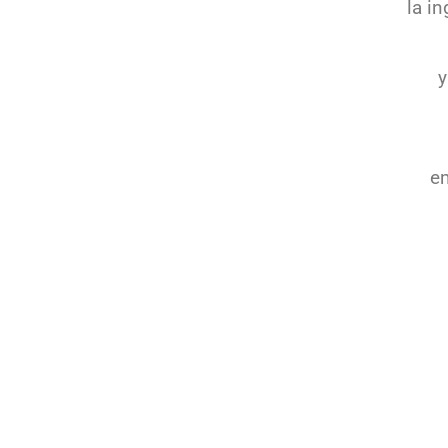
la in
y
em