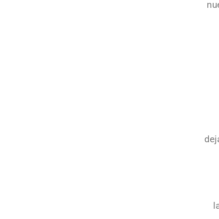
nu
dej
la