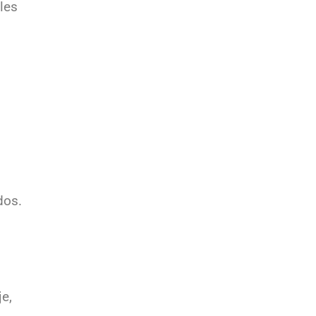
les
dos.
je,