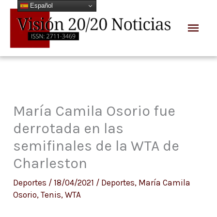
Español
Ir
Men
al
prin
contenido
María Camila Osorio fue
derrotada en las
semifinales de la WTA de
Charleston
Deportes
/
18/04/2021
/
Deportes
,
María Camila
Osorio
,
Tenis
,
WTA