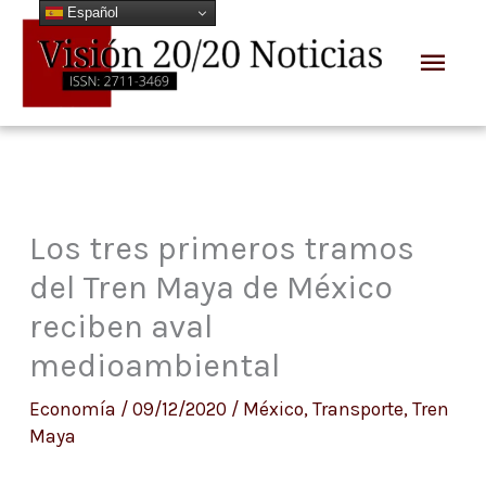
Español
Ir
Men
al
prin
contenido
Los tres primeros tramos
del Tren Maya de México
reciben aval
medioambiental
Economía
/
09/12/2020
/
México
,
Transporte
,
Tren
Maya