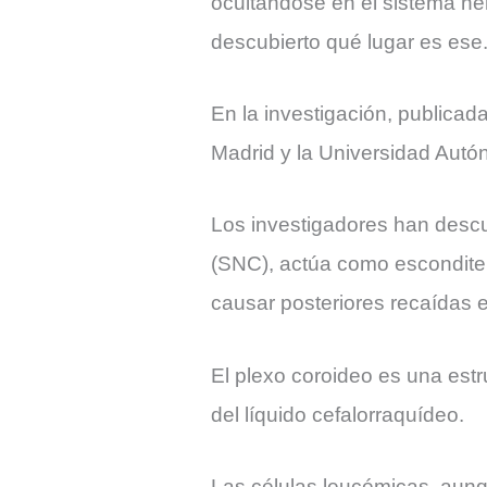
ocultándose en el sistema ne
descubierto qué lugar es ese
En la investigación, publicad
Madrid y la Universidad Aut
Los investigadores han descu
(SNC), actúa como escondite d
causar posteriores recaídas en
El plexo coroideo es una estr
del líquido cefalorraquídeo.
Las células leucémicas, aun