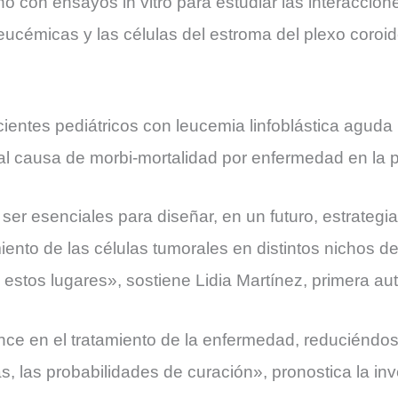
nó con ensayos in vitro para estudiar las interaccion
leucémicas y las células del estroma del plexo coroi
ientes pediátricos con leucemia linfoblástica aguda 
al causa de morbi-mortalidad por enfermedad en la po
er esenciales para diseñar, en un futuro, estrategi
iento de las células tumorales en distintos nichos de
estos lugares», sostiene Lidia Martínez, primera auto
ce en el tratamiento de la enfermedad, reduciéndos
, las probabilidades de curación», pronostica la in