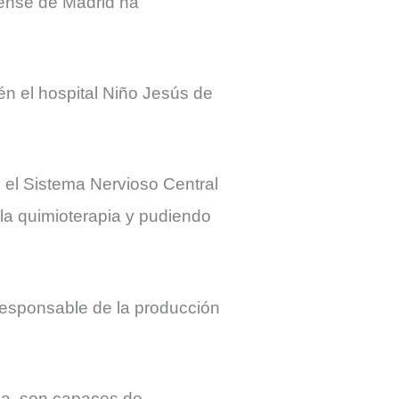
tense de Madrid ha
én el hospital Niño Jesús de
 el Sistema Nervioso Central
 la quimioterapia y pudiendo
 responsable de la producción
ea, son capaces de