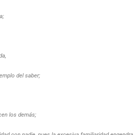
a;
da,
templo del saber;
cen los demás;
dad con nadie, pues la excesiva familiaridad engendra 