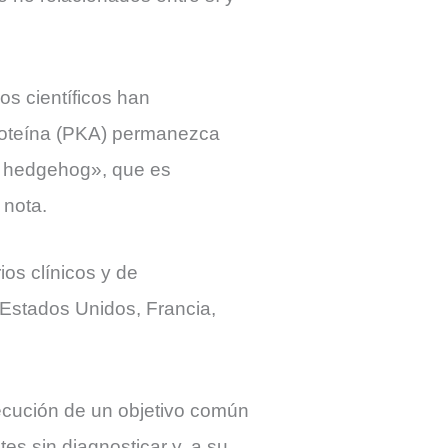
s científicos han
roteína (PKA) permanezca
e hedgehog», que es
 nota.
ios clínicos y de
 Estados Unidos, Francia,
ecución de un objetivo común
es sin diagnosticar y, a su