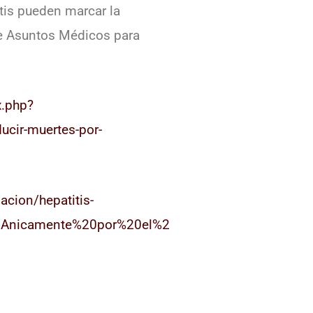
itis pueden marcar la
 de Asuntos Médicos para
x.php?
cir-muertes-por-
acion/hepatitis-
BAnicamente%20por%20el%2