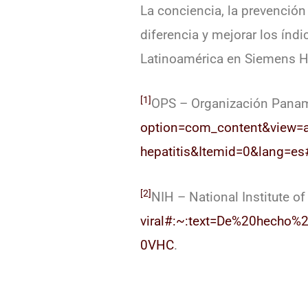
La conciencia, la prevención 
diferencia y mejorar los índ
Latinoamérica en Siemens He
[1]
OPS – Organización Panam
option=com_content&view=ar
hepatitis&Itemid=0&lang=es
[2]
NIH – National Institute o
viral#:~:text=De%20hech
0VHC
.