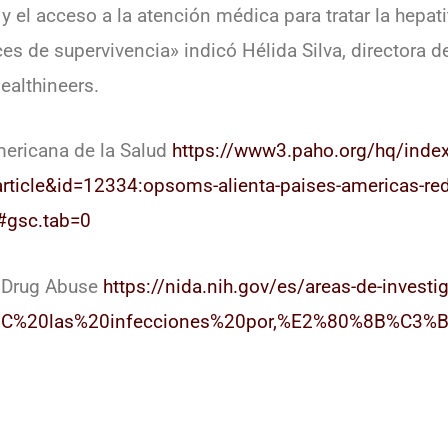
y el acceso a la atención médica para tratar la hepat
ices de supervivencia» indicó Hélida Silva, directora
althineers.
ericana de la Salud
https://www3.paho.org/hq/inde
ticle&id=12334:opsoms-alienta-paises-americas-redu
#gsc.tab=0
f Drug Abuse
https://nida.nih.gov/es/areas-de-investig
o%2C%20las%20infecciones%20por,%E2%80%8B%C3%