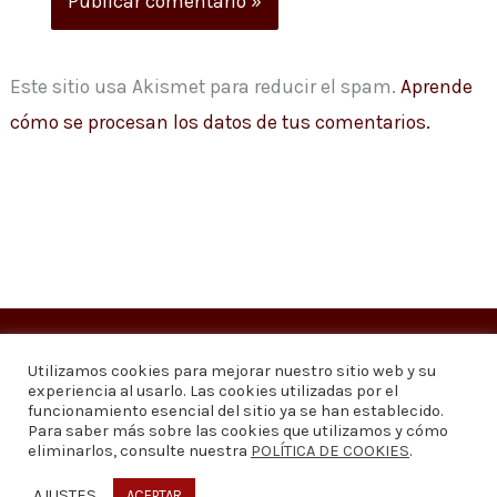
Este sitio usa Akismet para reducir el spam.
Aprende
cómo se procesan los datos de tus comentarios.
Copyright © 2026
Visión 20/20 Noticias
Utilizamos cookies para mejorar nuestro sitio web y su
experiencia al usarlo. Las cookies utilizadas por el
Visión 20/20 Noticias - Edición 1.095
funcionamiento esencial del sitio ya se han establecido.
Para saber más sobre las cookies que utilizamos y cómo
eliminarlos, consulte nuestra
POLÍTICA DE COOKIES
.
Contáctenos
Quiénes somos
Política de privacidad
Política de cookies
AJUSTES
ACEPTAR