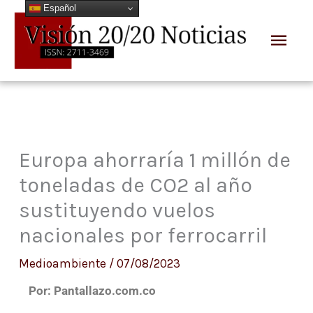
Español
Ir
Men
al
prin
contenido
Europa ahorraría 1 millón de
toneladas de CO2 al año
sustituyendo vuelos
nacionales por ferrocarril
Medioambiente
/
07/08/2023
Por: Pantallazo.com.co