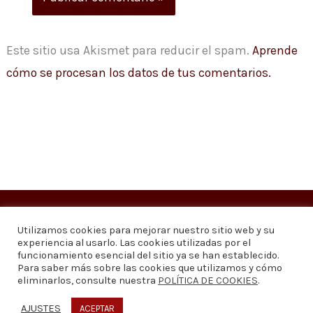
Este sitio usa Akismet para reducir el spam.
Aprende
cómo se procesan los datos de tus comentarios.
Copyright © 2026
Visión 20/20 Noticias
Utilizamos cookies para mejorar nuestro sitio web y su
experiencia al usarlo. Las cookies utilizadas por el
Visión 20/20 Noticias - Edición 1.095
funcionamiento esencial del sitio ya se han establecido.
Para saber más sobre las cookies que utilizamos y cómo
eliminarlos, consulte nuestra
POLÍTICA DE COOKIES
.
Contáctenos
Quiénes somos
Política de privacidad
Política de cookies
AJUSTES
ACEPTAR