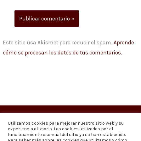
Este sitio usa Akismet para reducir el spam.
Aprende
cómo se procesan los datos de tus comentarios.
Copyright © 2026
Visión 20/20 Noticias
Utilizamos cookies para mejorar nuestro sitio web y su
experiencia al usarlo. Las cookies utilizadas por el
Visión 20/20 Noticias - Edición 1.095
funcionamiento esencial del sitio ya se han establecido.
Para saber más sobre las cookies que utilizamos y cómo