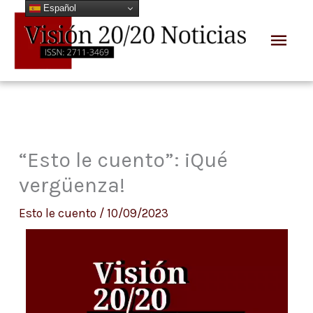
Español
Ir
Men
al
prin
contenido
“Esto le cuento”: ¡Qué
vergüenza!
Esto le cuento
/
10/09/2023