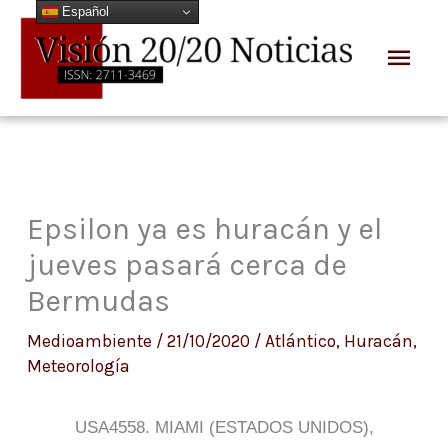
Español
Ir
Men
al
prin
contenido
Epsilon ya es huracán y el
jueves pasará cerca de
Bermudas
Medioambiente
/
21/10/2020
/
Atlántico
,
Huracán
,
Meteorología
USA4558. MIAMI (ESTADOS UNIDOS),