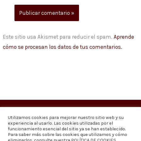
Este sitio usa Akismet para reducir el spam.
Aprende
cómo se procesan los datos de tus comentarios.
Copyright © 2026
Visión 20/20 Noticias
Utilizamos cookies para mejorar nuestro sitio web y su
experiencia al usarlo. Las cookies utilizadas por el
Visión 20/20 Noticias - Edición 1.095
funcionamiento esencial del sitio ya se han establecido.
Para saber más sobre las cookies que utilizamos y cómo
eliminarlos, consulte nuestra
POLÍTICA DE COOKIES
.