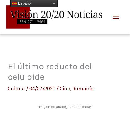
Español
Ir
Men
al
prin
contenido
El último reducto del
celuloide
Cultura
/
04/07/2020
/
Cine
,
Rumanía
Imagen de analogicus en Pixabay