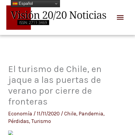
Español
Ir
Men
al
prin
contenido
El turismo de Chile, en
jaque a las puertas de
verano por cierre de
fronteras
Economía
/
11/11/2020
/
Chile
,
Pandemia
,
Pérdidas
,
Turismo