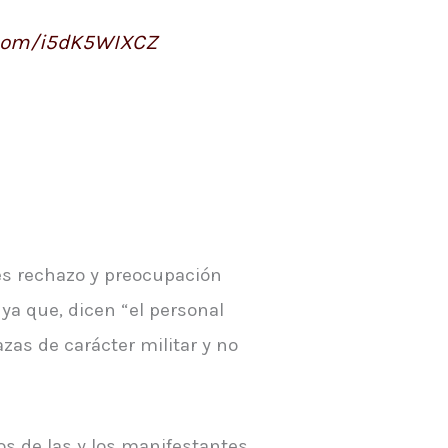
r.com/i5dK5WIXCZ
s rechazo y preocupación
ya que, dicen “el personal
zas de carácter militar y no
s de las y los manifestantes,