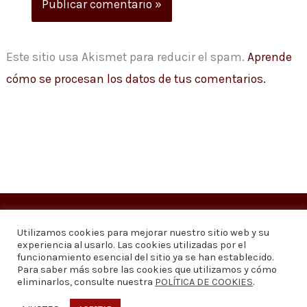
Este sitio usa Akismet para reducir el spam.
Aprende
cómo se procesan los datos de tus comentarios.
Copyright © 2026
Visión 20/20 Noticias
Utilizamos cookies para mejorar nuestro sitio web y su
experiencia al usarlo. Las cookies utilizadas por el
Visión 20/20 Noticias - Edición 1.095
funcionamiento esencial del sitio ya se han establecido.
Para saber más sobre las cookies que utilizamos y cómo
eliminarlos, consulte nuestra
POLÍTICA DE COOKIES
.
Contáctenos
Quiénes somos
Política de privacidad
Política de cookies