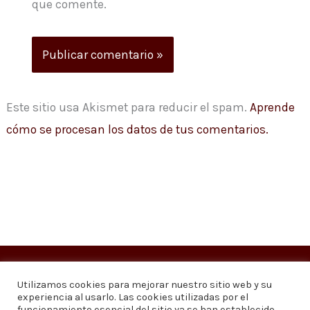
que comente.
Este sitio usa Akismet para reducir el spam.
Aprende
cómo se procesan los datos de tus comentarios.
Copyright © 2026
Visión 20/20 Noticias
Utilizamos cookies para mejorar nuestro sitio web y su
experiencia al usarlo. Las cookies utilizadas por el
Visión 20/20 Noticias - Edición 1.095
funcionamiento esencial del sitio ya se han establecido.