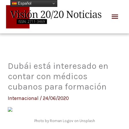
Español
Ir
Men
al
prin
contenido
Dubái está interesado en
contar con médicos
cubanos para formación
Internacional
/
24/06/2020
Photo by Roman Logov on Unsplash