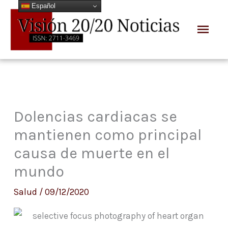
Español
Ir
Men
al
prin
contenido
Dolencias cardiacas se
mantienen como principal
causa de muerte en el
mundo
Salud
/
09/12/2020