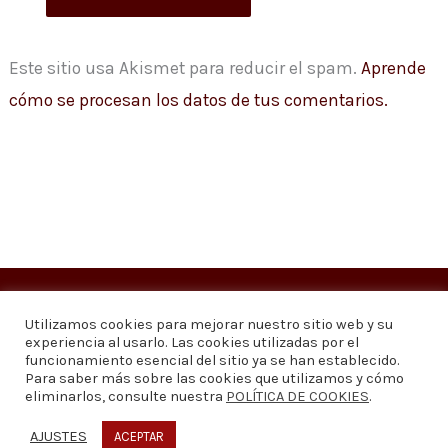
Este sitio usa Akismet para reducir el spam.
Aprende
cómo se procesan los datos de tus comentarios.
Copyright © 2026
Visión 20/20 Noticias
Utilizamos cookies para mejorar nuestro sitio web y su
experiencia al usarlo. Las cookies utilizadas por el
Visión 20/20 Noticias - Edición 1.095
funcionamiento esencial del sitio ya se han establecido.
Para saber más sobre las cookies que utilizamos y cómo
eliminarlos, consulte nuestra
POLÍTICA DE COOKIES
.
Contáctenos
Quiénes somos
Política de privacidad
Política de cookies
AJUSTES
ACEPTAR