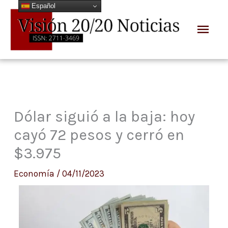
Español
Ir
Men
al
prin
contenido
Dólar siguió a la baja: hoy
cayó 72 pesos y cerró en
$3.975
Economía
/
04/11/2023