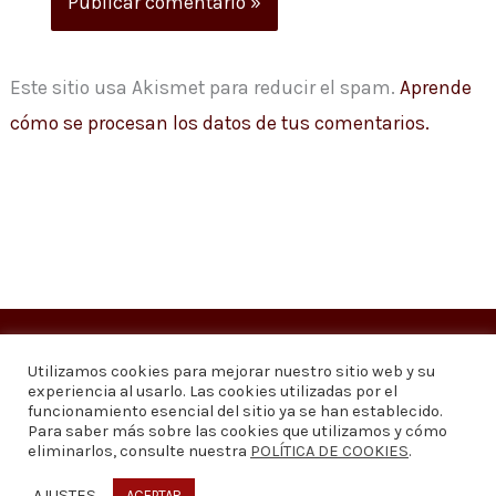
Este sitio usa Akismet para reducir el spam.
Aprende
cómo se procesan los datos de tus comentarios.
Copyright © 2026
Visión 20/20 Noticias
Utilizamos cookies para mejorar nuestro sitio web y su
experiencia al usarlo. Las cookies utilizadas por el
Visión 20/20 Noticias - Edición 1.095
funcionamiento esencial del sitio ya se han establecido.
Para saber más sobre las cookies que utilizamos y cómo
eliminarlos, consulte nuestra
POLÍTICA DE COOKIES
.
Contáctenos
Quiénes somos
Política de privacidad
Política de cookies
AJUSTES
ACEPTAR