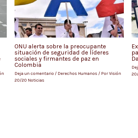
ONU alerta sobre la preocupante
Ex
situación de seguridad de líderes
pa
e
sociales y firmantes de paz en
Da
Colombia
Dej
ón
Deja un comentario
/
Derechos Humanos
/ Por
Visión
20/
20/20 Noticias