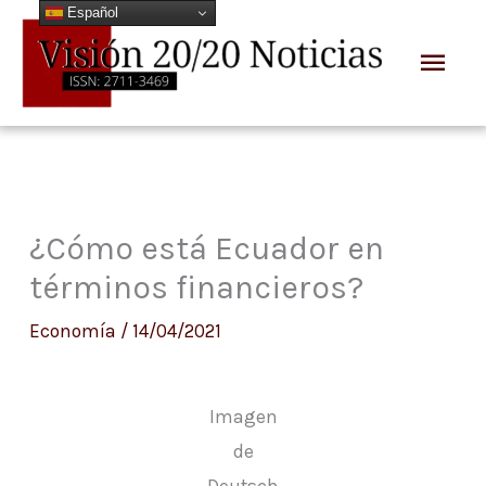
Español
Ir
Men
al
prin
contenido
¿Cómo está Ecuador en
términos financieros?
Economía
/
14/04/2021
Imagen
de
Deutsch