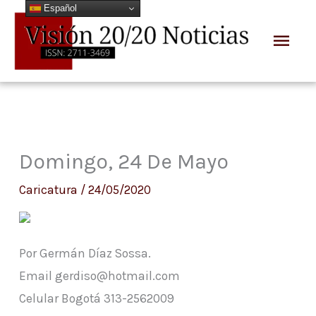
Español
Ir
Men
al
prin
contenido
Domingo, 24 De Mayo
Caricatura
/
24/05/2020
Por Germán Díaz Sossa.
Email gerdiso@hotmail.com
Celular Bogotá 313-2562009