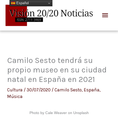
Español
Ir
Men
al
prin
contenido
Camilo Sesto tendrá su
propio museo en su ciudad
natal en España en 2021
Cultura
/
30/07/2020
/
Camilo Sesto
,
España
,
Música
Photo by Cale Weaver on Unsplash