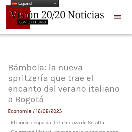
Español
Ir
Men
al
prin
contenido
Bámbola: la nueva
spritzería que trae el
encanto del verano italiano
a Bogotá
Economía
/
16/08/2023
El icónico espacio de la terraza de Seratta