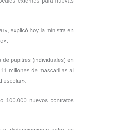
 locales externos para nuevas
ar», explicó hoy la ministra en
io».
de pupitres (individuales) en
11 millones de mascarillas al
l escolar».
o 100.000 nuevos contratos
el distanciamiento entre los