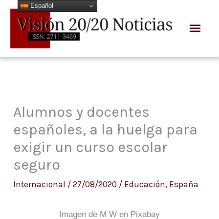
Español
Ir
Men
al
prin
contenido
Alumnos y docentes
españoles, a la huelga para
exigir un curso escolar
seguro
Internacional
/
27/08/2020
/
Educación
,
España
Imagen de M W en Pixabay