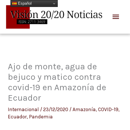
Español
Ir
Men
al
prin
contenido
Ajo de monte, agua de
bejuco y matico contra
covid-19 en Amazonía de
Ecuador
Internacional
/
23/12/2020
/
Amazonía
,
COVID-19
,
Ecuador
,
Pandemia