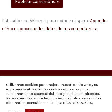
Este sitio usa Akismet para reducir el spam.
Aprende
cómo se procesan los datos de tus comentarios.
Copyright © 2026
Visión 20/20 Noticias
Utilizamos cookies para mejorar nuestro sitio web y su
experiencia al usarlo. Las cookies utilizadas por el
Visión 20/20 Noticias - Edición 1.095
funcionamiento esencial del sitio ya se han establecido.
Para saber más sobre las cookies que utilizamos y cómo
eliminarlos, consulte nuestra
POLÍTICA DE COOKIES
.
Contáctenos
Quiénes somos
Política de privacidad
Política de cookies