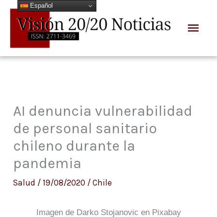
Español
Ir
Men
al
prin
contenido
AI denuncia vulnerabilidad
de personal sanitario
chileno durante la
pandemia
Salud
/
19/08/2020
/
Chile
Imagen de Darko Stojanovic en Pixabay