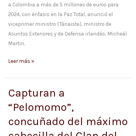
a Colombia a más de 5 millones de euros para
2024, con énfasis en la Paz Total, anunció el
viceprimer ministro (Tánaiste), ministro de
Asuntos Exteriores y de Defensa irlandés, Micheál
Martin.
Leer más »
Capturan a
Capturan
a
“Pelomomo”,
“Pelomomo”,
concuñado del máximo
concuñado
del
cabecilla del Clan del