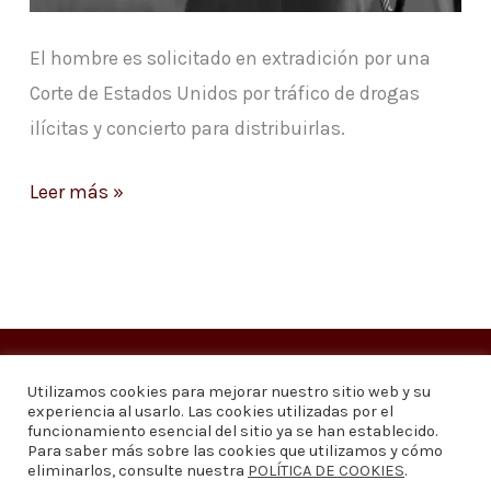
El hombre es solicitado en extradición por una
Corte de Estados Unidos por tráfico de drogas
ilícitas y concierto para distribuirlas.
Leer más »
Copyright © 2026
Visión 20/20 Noticias
Utilizamos cookies para mejorar nuestro sitio web y su
experiencia al usarlo. Las cookies utilizadas por el
Visión 20/20 Noticias - Edición 1.095
funcionamiento esencial del sitio ya se han establecido.
Para saber más sobre las cookies que utilizamos y cómo
eliminarlos, consulte nuestra
POLÍTICA DE COOKIES
.
Contáctenos
Quiénes somos