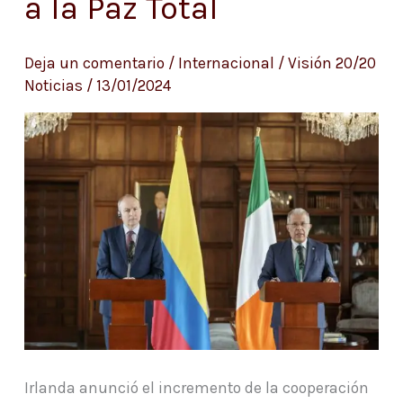
a la Paz Total
se
incrementa
Deja un comentario
/
Internacional
/
Visión 20/20
cooperación
Noticias
/
13/01/2024
de
Irlanda
a
la
Paz
Total
Irlanda anunció el incremento de la cooperación