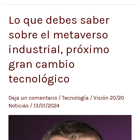
Lo que debes saber
Lo
que
sobre el metaverso
debes
industrial, próximo
saber
sobre
gran cambio
el
tecnológico
metaverso
industrial,
próximo
Deja un comentario
/
Tecnología
/
Visión 20/20
Noticias
/
13/01/2024
gran
cambio
tecnológico