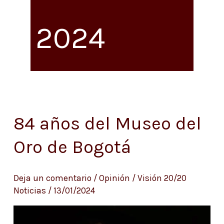
2024
84 años del Museo del
84
años
Oro de Bogotá
del
Museo
Deja un comentario
/
Opinión
/
Visión 20/20
del
Noticias
/
13/01/2024
Oro
de