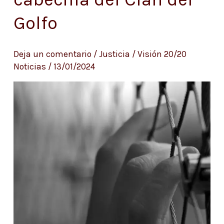
máximo
Golfo
cabecilla
del
Clan
Deja un comentario
/
Justicia
/
Visión 20/20
Noticias
/
13/01/2024
del
Golfo