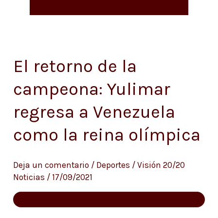
El retorno de la
El
retorno
campeona: Yulimar
de
regresa a Venezuela
la
campeona:
como la reina olímpica
Yulimar
regresa
Deja un comentario
/
Deportes
/
Visión 20/20
a
Noticias
/
17/09/2021
Venezuela
como