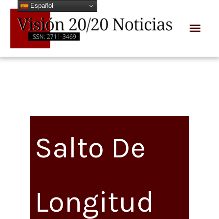
Español
Ir
Men
al
prin
contenido
Salto De
Longitud