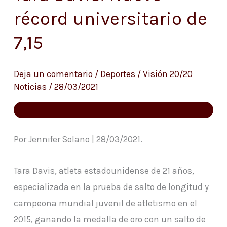
Davis:
récord universitario de
Nuevo
7,15
récord
universitario
de
Deja un comentario
/
Deportes
/
Visión 20/20
Noticias
/
28/03/2021
7,15
Por Jennifer Solano | 28/03/2021.
Tara Davis, atleta estadounidense de 21 años,
especializada en la prueba de salto de longitud y
campeona mundial juvenil de atletismo en el
2015, ganando la medalla de oro con un salto de