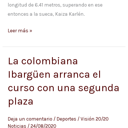
longitud de 6.41 metros, superando en ese
entonces a la sueca, Kaiza Karlén.
Leer más »
La colombiana
La
colombiana
Ibargüen arranca el
Ibargüen
curso con una segunda
arranca
el
plaza
curso
con
Deja un comentario
/
Deportes
/
Visión 20/20
una
Noticias
/
24/08/2020