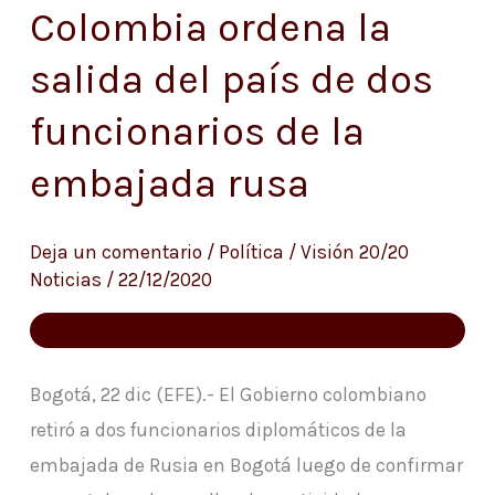
Colombia ordena la
Colombia
ordena
salida del país de dos
la
funcionarios de la
salida
del
embajada rusa
país
de
Deja un comentario
/
Política
/
Visión 20/20
dos
Noticias
/
22/12/2020
funcionarios
de
la
Bogotá, 22 dic (EFE).- El Gobierno colombiano
embajada
retiró a dos funcionarios diplomáticos de la
rusa
embajada de Rusia en Bogotá luego de confirmar