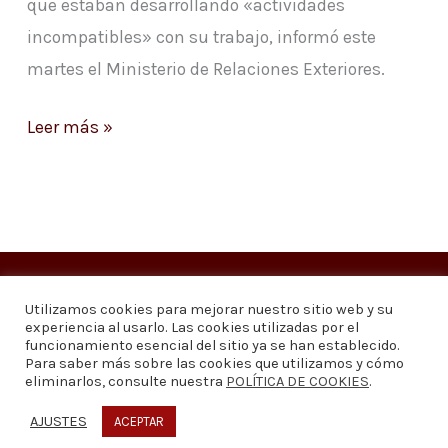
que estaban desarrollando «actividades
incompatibles» con su trabajo, informó este
martes el Ministerio de Relaciones Exteriores.
Leer más »
Copyright © 2026
Visión 20/20 Noticias
Utilizamos cookies para mejorar nuestro sitio web y su
experiencia al usarlo. Las cookies utilizadas por el
Visión 20/20 Noticias - Edición 1.095
funcionamiento esencial del sitio ya se han establecido.
Para saber más sobre las cookies que utilizamos y cómo
eliminarlos, consulte nuestra
POLÍTICA DE COOKIES
.
Contáctenos
Quiénes somos
Política de privacidad
Política de cookies
AJUSTES
ACEPTAR