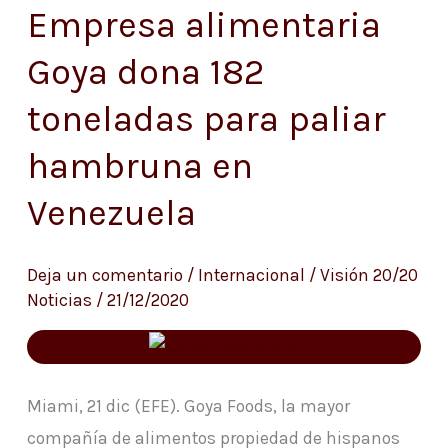
Empresa alimentaria
Empresa
alimentaria
Goya dona 182
Goya
toneladas para paliar
dona
182
hambruna en
toneladas
Venezuela
para
paliar
hambruna
Deja un comentario
/
Internacional
/
Visión 20/20
Noticias
/
21/12/2020
en
Venezuela
Miami, 21 dic (EFE). Goya Foods, la mayor
compañía de alimentos propiedad de hispanos