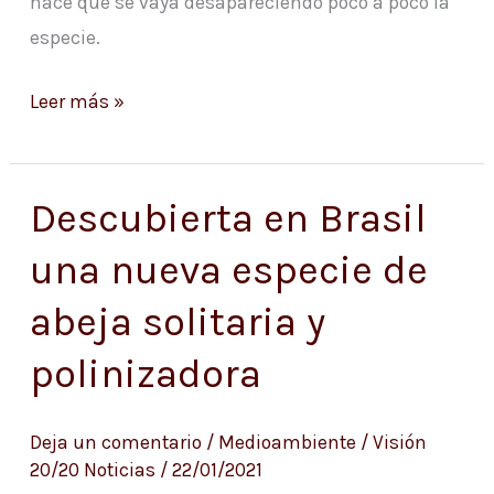
hace que se vaya desapareciendo poco a poco la
especie.
Leer más »
Descubierta en Brasil
Descubierta
en
una nueva especie de
Brasil
abeja solitaria y
una
nueva
polinizadora
especie
de
Deja un comentario
/
Medioambiente
/
Visión
abeja
20/20 Noticias
/
22/01/2021
solitaria