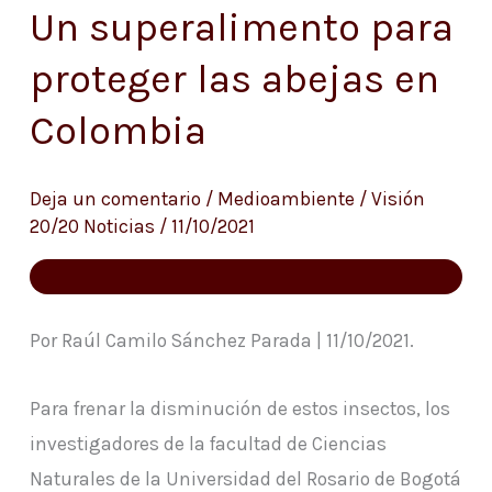
Un superalimento para
Un
superalimento
proteger las abejas en
para
Colombia
proteger
las
abejas
Deja un comentario
/
Medioambiente
/
Visión
20/20 Noticias
/
11/10/2021
en
Colombia
Por Raúl Camilo Sánchez Parada | 11/10/2021.
Para frenar la disminución de estos insectos, los
investigadores de la facultad de Ciencias
Naturales de la Universidad del Rosario de Bogotá