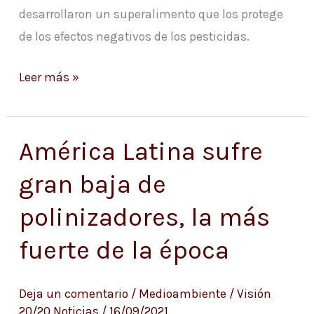
desarrollaron un superalimento que los protege
de los efectos negativos de los pesticidas.
Leer más »
América Latina sufre
América
Latina
gran baja de
sufre
polinizadores, la más
gran
baja
fuerte de la época
de
polinizadores,
Deja un comentario
/
Medioambiente
/
Visión
la
20/20 Noticias
/
16/09/2021