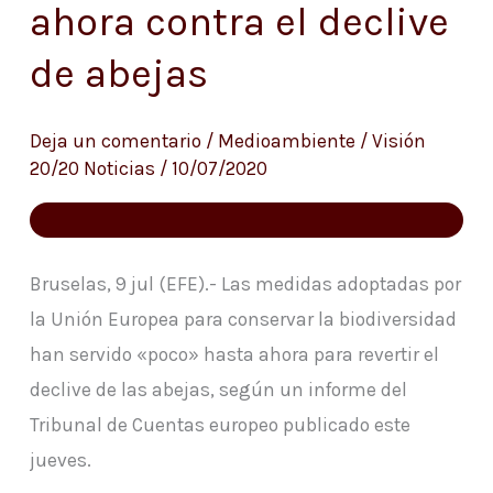
ahora contra el declive
han
servido
de abejas
poco
hasta
Deja un comentario
/
Medioambiente
/
Visión
ahora
20/20 Noticias
/
10/07/2020
contra
el
declive
Bruselas, 9 jul (EFE).- Las medidas adoptadas por
de
la Unión Europea para conservar la biodiversidad
abejas
han servido «poco» hasta ahora para revertir el
declive de las abejas, según un informe del
Tribunal de Cuentas europeo publicado este
jueves.