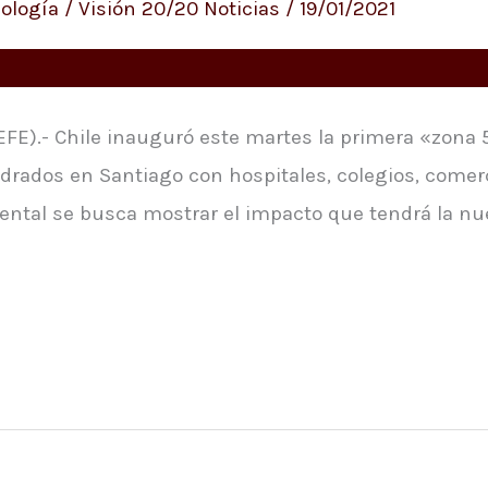
ología
/
Visión 20/20 Noticias
/
19/01/2021
(EFE).- Chile inauguró este martes la primera «zona
drados en Santiago con hospitales, colegios, comerc
tal se busca mostrar el impacto que tendrá la nue