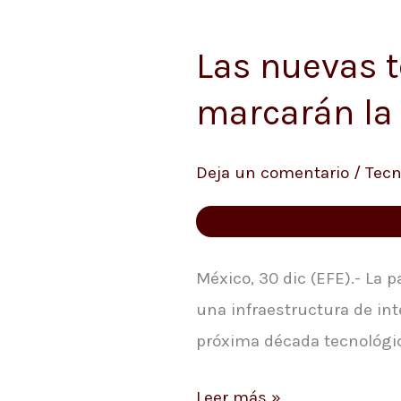
Las nuevas 
Las
nuevas
marcarán la
tendencias
tecnológicas
Deja un comentario
/
Tecn
que
marcarán
la
década
México, 30 dic (EFE).- La
en
una infraestructura de in
Latinoamérica
próxima década tecnológic
Leer más »