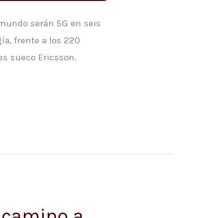
el mundo serán 5G en seis
a, frente a los 220
es sueco Ericsson.
l camino a