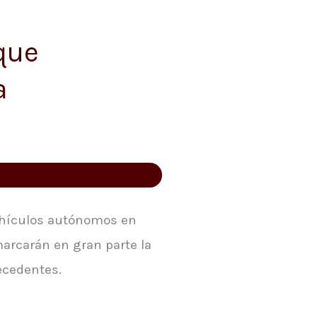
que
a
vehículos autónomos en
marcarán en gran parte la
ecedentes.