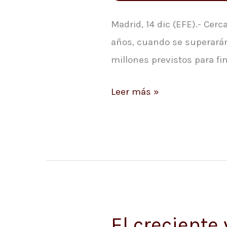
todo
el
Madrid, 14 dic (EFE).- Cer
mundo
años, cuando se superarán
serán
millones previstos para f
5G
Leer más »
en
seis
años,
según
Ericsson
El creciente
El