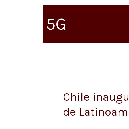
5G
Chile inaug
Chile
inaugura
de Latinoam
la
primera