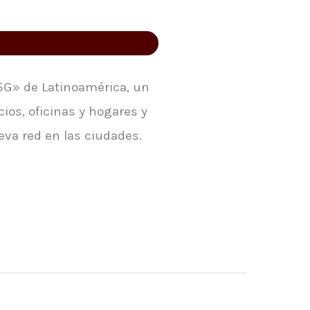
 5G» de Latinoamérica, un
ios, oficinas y hogares y
va red en las ciudades.