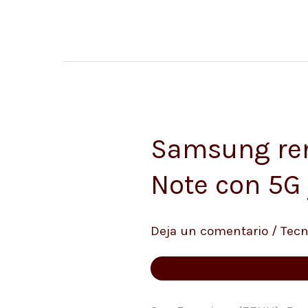
5G
Samsung ren
Samsung
renueva
Note con 5G
su
serie
Deja un comentario
/
Tecn
de
gama
alta