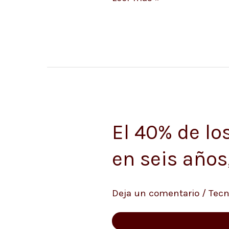
El 40% de lo
El
40%
en seis años
de
los
Deja un comentario
/
Tecn
móviles
de