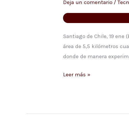
Deja un comentario
/
Tecn
«zona
5G»
de
prueba
Santiago de Chile, 19 ene 
de
área de 5,5 kilómetros cua
Latinoamérica
donde de manera experimen
Leer más »