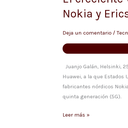
creciente
Nokia y Eric
veto
a
Deja un comentario
/
Tecn
Huawei
despeja
el
camino
Juanjo Galán, Helsinki, 25
a
Huawei, a la que Estados 
Nokia
fabricantes nórdicos Nokia
y
quinta generación (5G).
Ericsson
Leer más »
en
el