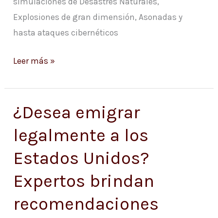
simulaciones de Desastres Naturales,
Explosiones de gran dimensión, Asonadas y
hasta ataques cibernéticos
Leer más »
¿Desea emigrar
¿Desea
emigrar
legalmente a los
legalmente
Estados Unidos?
a
los
Expertos brindan
Estados
recomendaciones
Unidos?
Expertos