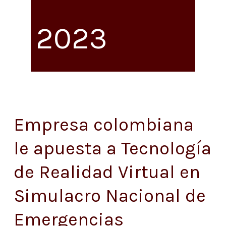
2023
Empresa colombiana
Empresa
colombiana
le apuesta a Tecnología
le
de Realidad Virtual en
apuesta
a
Simulacro Nacional de
Tecnología
Emergencias
de