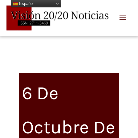
Español
Ir
Men
al
prin
contenido
6 De
Octubre De